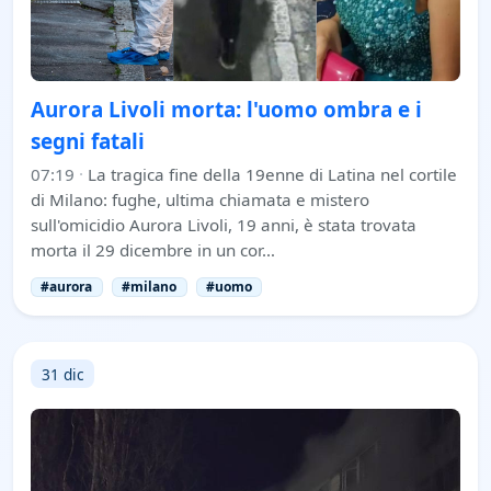
Aurora Livoli morta: l'uomo ombra e i
segni fatali
07:19
·
La tragica fine della 19enne di Latina nel cortile
di Milano: fughe, ultima chiamata e mistero
sull'omicidio Aurora Livoli, 19 anni, è stata trovata
morta il 29 dicembre in un cor…
#aurora
#milano
#uomo
31 dic