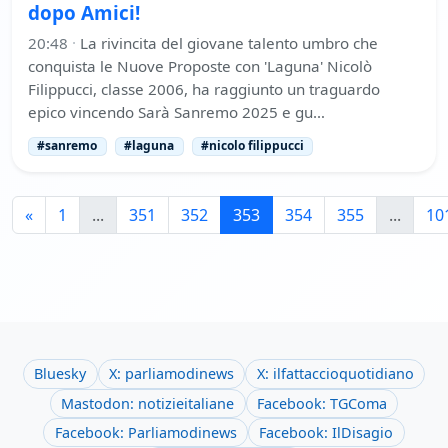
dopo Amici!
20:48
·
La rivincita del giovane talento umbro che
conquista le Nuove Proposte con 'Laguna' Nicolò
Filippucci, classe 2006, ha raggiunto un traguardo
epico vincendo Sarà Sanremo 2025 e gu…
#sanremo
#laguna
#nicolo filippucci
«
1
...
351
352
353
354
355
...
10
Bluesky
X: parliamodinews
X: ilfattaccioquotidiano
Mastodon: notizieitaliane
Facebook: TGComa
Facebook: Parliamodinews
Facebook: IlDisagio