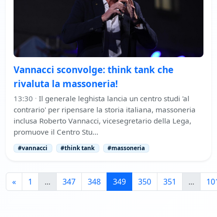
Vannacci sconvolge: think tank che
rivaluta la massoneria!
13:30
·
Il generale leghista lancia un centro studi 'al
contrario' per ripensare la storia italiana, massoneria
inclusa Roberto Vannacci, vicesegretario della Lega,
promuove il Centro Stu…
#vannacci
#think tank
#massoneria
«
1
...
347
348
349
350
351
...
10