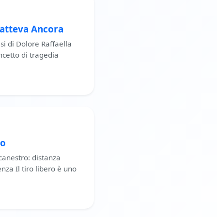
Batteva Ancora
i di Dolore Raffaella
oncetto di tragedia
to
lacanestro: distanza
enza Il tiro libero è uno