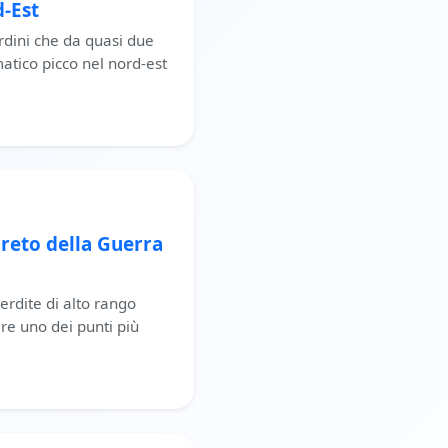
d-Est
ordini che da quasi due
atico picco nel nord-est
greto della Guerra
perdite di alto rango
re uno dei punti più