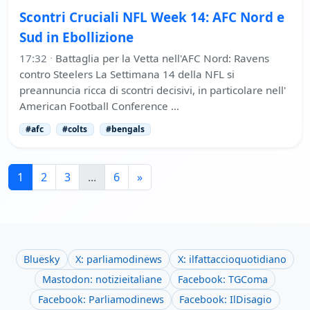
Scontri Cruciali NFL Week 14: AFC Nord e
Sud in Ebollizione
17:32
·
Battaglia per la Vetta nell'AFC Nord: Ravens
contro Steelers La Settimana 14 della NFL si
preannuncia ricca di scontri decisivi, in particolare nell'
American Football Conference …
#afc
#colts
#bengals
1
2
3
...
6
»
Bluesky
X: parliamodinews
X: ilfattaccioquotidiano
Mastodon: notizieitaliane
Facebook: TGComa
Facebook: Parliamodinews
Facebook: IlDisagio