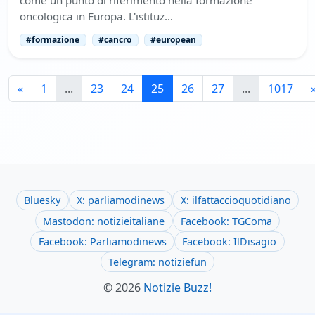
come un punto di riferimento nella formazione
oncologica in Europa. L'istituz…
#formazione
#cancro
#european
«
1
...
23
24
25
26
27
...
1017
Bluesky
X: parliamodinews
X: ilfattaccioquotidiano
Mastodon: notizieitaliane
Facebook: TGComa
Facebook: Parliamodinews
Facebook: IlDisagio
Telegram: notiziefun
© 2026
Notizie Buzz!