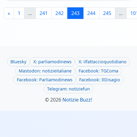
«
1
...
241
242
243
244
245
...
10
Bluesky
X: parliamodinews
X: ilfattaccioquotidiano
Mastodon: notizieitaliane
Facebook: TGComa
Facebook: Parliamodinews
Facebook: IlDisagio
Telegram: notiziefun
© 2026
Notizie Buzz!