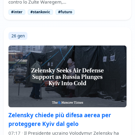
contro lo Zulte Waregem,…
#inter
#stankovic
#futuro
26 gen
Zelensky chiede più difesa aerea per
proteggere Kyiv dal gelo
07:17
·
Il Presidente ucraino Volodymyr Zelensky ha