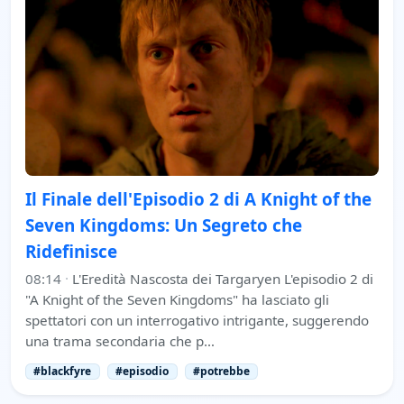
Il Finale dell'Episodio 2 di A Knight of the
Seven Kingdoms: Un Segreto che
Ridefinisce
08:14
·
L'Eredità Nascosta dei Targaryen L'episodio 2 di
"A Knight of the Seven Kingdoms" ha lasciato gli
spettatori con un interrogativo intrigante, suggerendo
una trama secondaria che p…
#blackfyre
#episodio
#potrebbe