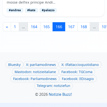
mosse dell’ex principe Andr…
#andrea
#kate
#palazzo
«
1
...
164
165
166
167
168
...
10
Bluesky
X: parliamodinews
X: ilfattaccioquotidiano
Mastodon: notizieitaliane
Facebook: TGComa
Facebook: Parliamodinews
Facebook: IlDisagio
Telegram: notiziefun
© 2026
Notizie Buzz!