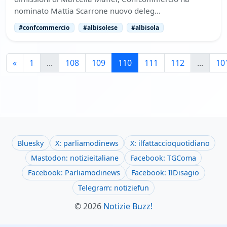
nominato Mattia Scarrone nuovo deleg…
#confcommercio
#albisolese
#albisola
«
1
...
108
109
110
111
112
...
10
Bluesky
X: parliamodinews
X: ilfattaccioquotidiano
Mastodon: notizieitaliane
Facebook: TGComa
Facebook: Parliamodinews
Facebook: IlDisagio
Telegram: notiziefun
© 2026
Notizie Buzz!