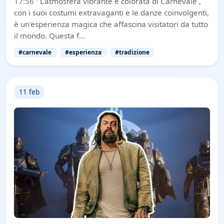
17:56
·
L'atmosfera vibrante e colorata di Carnevale ,
con i suoi costumi extravaganti e le danze coinvolgenti,
è un'esperienza magica che affascina visitatori da tutto
il mondo. Questa f…
#carnevale
#esperienza
#tradizione
11 feb