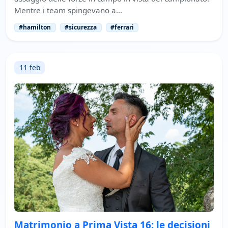
Mentre i team spingevano a…
#hamilton
#sicurezza
#ferrari
11 feb
Matrimonio a Prima Vista 16: le decisioni