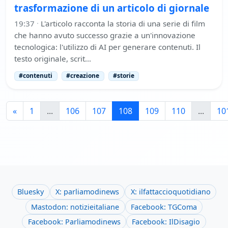
trasformazione di un articolo di giornale
19:37
·
L'articolo racconta la storia di una serie di film
che hanno avuto successo grazie a un'innovazione
tecnologica: l'utilizzo di AI per generare contenuti. Il
testo originale, scrit…
#contenuti
#creazione
#storie
«
1
...
106
107
108
109
110
...
10
Bluesky
X: parliamodinews
X: ilfattaccioquotidiano
Mastodon: notizieitaliane
Facebook: TGComa
Facebook: Parliamodinews
Facebook: IlDisagio