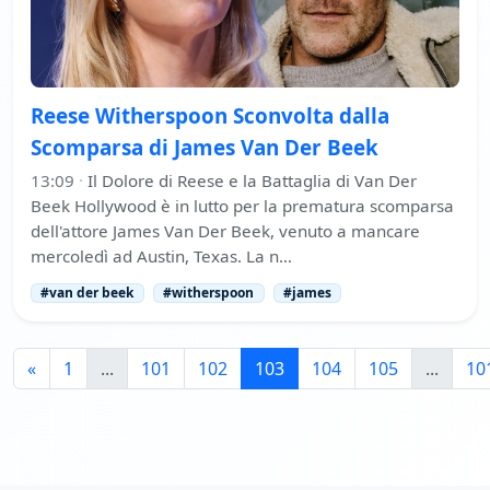
Reese Witherspoon Sconvolta dalla
Scomparsa di James Van Der Beek
13:09
·
Il Dolore di Reese e la Battaglia di Van Der
Beek Hollywood è in lutto per la prematura scomparsa
dell'attore James Van Der Beek, venuto a mancare
mercoledì ad Austin, Texas. La n…
#van der beek
#witherspoon
#james
«
1
...
101
102
103
104
105
...
10