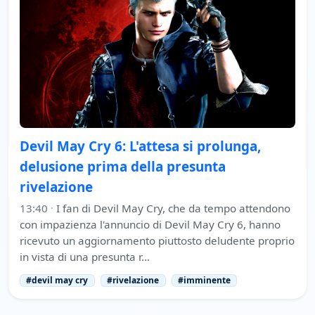
Devil May Cry 6: L'attesa si prolunga,
delusione prima della presunta
rivelazione
13:40
·
I fan di Devil May Cry, che da tempo attendono
con impazienza l'annuncio di Devil May Cry 6, hanno
ricevuto un aggiornamento piuttosto deludente proprio
in vista di una presunta r…
#devil may cry
#rivelazione
#imminente