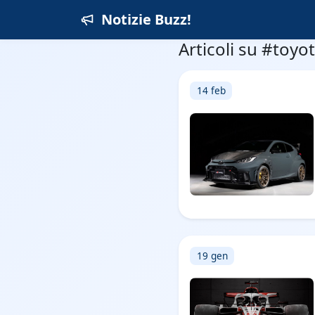
Notizie Buzz!
Articoli su #toyo
14 feb
19 gen