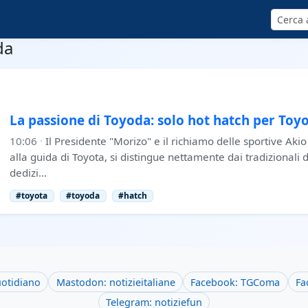
Cerca
da
La passione di Toyoda: solo hot hatch per Toy
10:06
·
Il Presidente "Morizo" e il richiamo delle sportive Akio
alla guida di Toyota, si distingue nettamente dai tradizionali d
dedizi…
#toyota
#toyoda
#hatch
uotidiano
Mastodon: notizieitaliane
Facebook: TGComa
Fa
Telegram: notiziefun