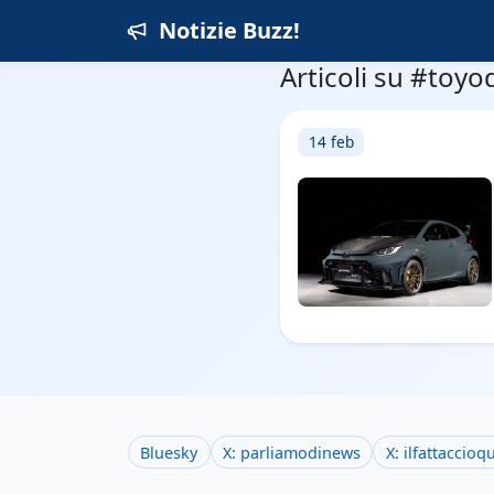
Notizie Buzz!
Articoli su #toyo
14 feb
Bluesky
X: parliamodinews
X: ilfattaccioq