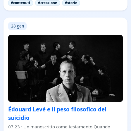
#contenuti
#creazione
#storie
28 gen
Édouard Levé e il peso filosofico del
suicidio
07:23
·
Un manoscritto come testamento Quando