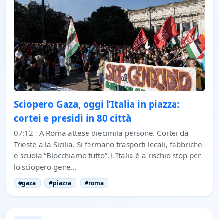
Sciopero Gaza, oggi l’Italia in piazza:
cortei e presidi in 80 città
07:12
·
A Roma attese diecimila persone. Cortei da
Trieste alla Sicilia. Si fermano trasporti locali, fabbriche
e scuola “Blocchiamo tutto”. L'Italia è a rischio stop per
lo sciopero gene…
#gaza
#piazza
#roma