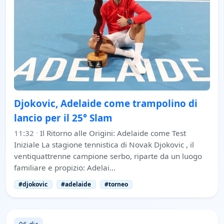
Djokovic, Adelaide come trampolino di
lancio per il 25° Slam
11:32
·
Il Ritorno alle Origini: Adelaide come Test
Iniziale La stagione tennistica di Novak Djokovic , il
ventiquattrenne campione serbo, riparte da un luogo
familiare e propizio: Adelai…
#djokovic
#adelaide
#torneo