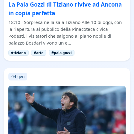
La Pala Gozzi di Tiziano rivive ad Ancona
in copia perfetta
18:10
·
Sorpresa nella sala Tiziano Alle 10 di oggi, con
la riapertura al pubblico della Pinacoteca civica
Podesti, i visitatori che salgono al piano nobile di
palazzo Bosdari vivono un e…
#tiziano
#arte
#pala gozzi
04 gen