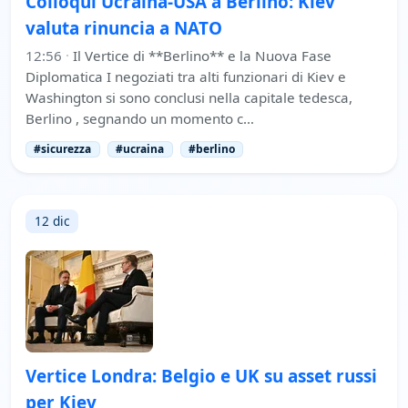
Colloqui Ucraina-USA a Berlino: Kiev
valuta rinuncia a NATO
12:56
·
Il Vertice di **Berlino** e la Nuova Fase
Diplomatica I negoziati tra alti funzionari di Kiev e
Washington si sono conclusi nella capitale tedesca,
Berlino , segnando un momento c…
#sicurezza
#ucraina
#berlino
12 dic
Vertice Londra: Belgio e UK su asset russi
per Kiev