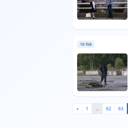
16 feb
«
1
...
62
63