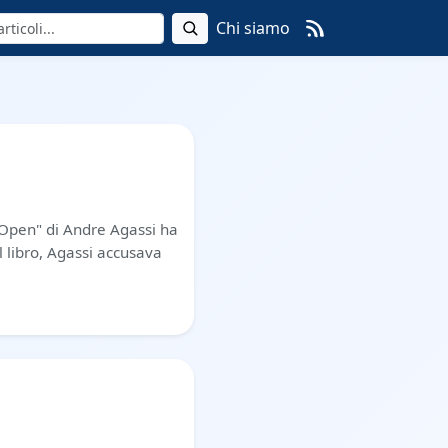
Chi siamo
 "Open" di Andre Agassi ha
l libro, Agassi accusava