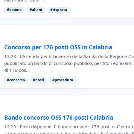
#obama
#alieni
#risposta
Concorso per 176 posti OSS in Calabria
13:28
·
L’Azienda per il Governo della Sanità della Regione C
pubblicato un bando di concorso pubblico, per titoli ed esami, 
di 176 pos…
#concorso
#posti
#procedura
Bando concorso OSS 176 posti Calabria
13:20
·
Posti disponibili Il bando prevede 176 posti di Operat
a tempo pieno e indeterminato, distribuiti tra le Aziende del S