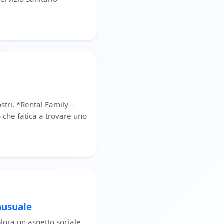
stri, *Rental Family –
o che fatica a trovare uno
nusuale
splora un aspetto sociale