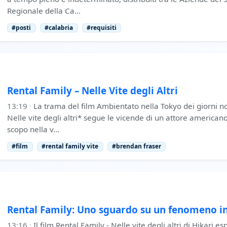
Regionale della Ca…
#posti
#calabria
#requisiti
Rental Family – Nelle Vite degli Altri
13:19
·
La trama del film Ambientato nella Tokyo dei giorni no
Nelle vite degli altri* segue le vicende di un attore american
scopo nella v…
#film
#rental family vite
#brendan fraser
Rental Family: Uno sguardo su un fenomeno i
13:16
·
Il film Rental Family - Nelle vite degli altri di Hikari e