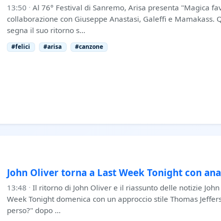
13:50
·
Al 76° Festival di Sanremo, Arisa presenta "Magica favo
collaborazione con Giuseppe Anastasi, Galeffi e Mamakass. 
segna il suo ritorno s…
#felici
#arisa
#canzone
John Oliver torna a Last Week Tonight con anal
13:48
·
Il ritorno di John Oliver e il riassunto delle notizie Joh
Week Tonight domenica con un approccio stile Thomas Jeffer
perso?" dopo …