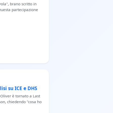
la", brano scritto in
Questa partecipazione
isi su ICE e DHS
n Oliver è tornato a Last
son, chiedendo "cosa ho