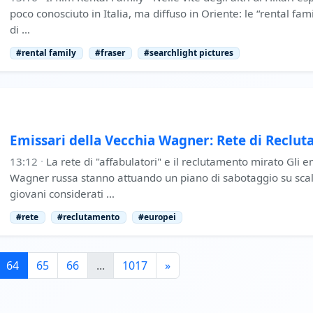
poco conosciuto in Italia, ma diffuso in Oriente: le “rental fami
di …
#rental family
#fraser
#searchlight pictures
Emissari della Vecchia Wagner: Rete di Reclu
13:12
·
La rete di "affabulatori" e il reclutamento mirato Gli e
Wagner russa stanno attuando un piano di sabotaggio su sca
giovani considerati …
#rete
#reclutamento
#europei
64
65
66
...
1017
»