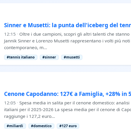
Sinner e Musetti: la punta dell'iceberg del tenn
12:15
·
Oltre i due campioni, scopri gli altri talenti che stan
Jannik Sinner e Lorenzo Musetti rappresentano i volti più noti 
contemporaneo, m…
#tennis italiano
#sinner
#musetti
Cenone Capodanno: 127€ a Famiglia, +28% in 5
12:05
·
Spesa media in salita per il cenone domestico: analisi
italiani per il 2025-2026 La spesa media per il cenone di C
raggiunge i 127,2 euro…
#miliardi
#domestico
#127 euro