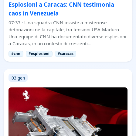
Esplosioni a Caracas: CNN testimonia
caos in Venezuela
07:37
·
Una squadra CNN assiste a misteriose
detonazioni nella capitale, tra tensioni USA-Maduro
Una equipe di CNN ha documentato diverse esplosioni
a Caracas, in un contesto di crescenti…
#cnn
#esplosioni
#caracas
03 gen