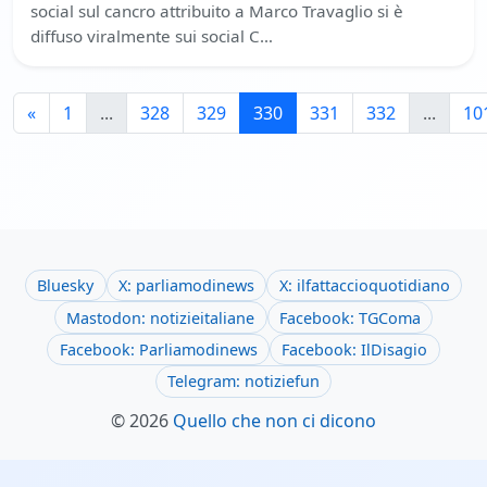
social sul cancro attribuito a Marco Travaglio si è
diffuso viralmente sui social C…
«
1
...
328
329
330
331
332
...
10
Bluesky
X: parliamodinews
X: ilfattaccioquotidiano
Mastodon: notizieitaliane
Facebook: TGComa
Facebook: Parliamodinews
Facebook: IlDisagio
Telegram: notiziefun
© 2026
Quello che non ci dicono