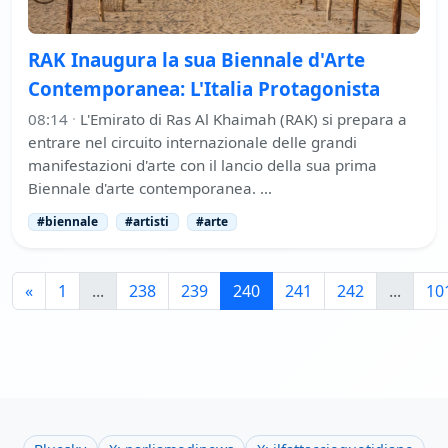
RAK Inaugura la sua Biennale d'Arte
Contemporanea: L'Italia Protagonista
08:14
·
L'Emirato di Ras Al Khaimah (RAK) si prepara a
entrare nel circuito internazionale delle grandi
manifestazioni d'arte con il lancio della sua prima
Biennale d'arte contemporanea. …
#biennale
#artisti
#arte
«
1
...
238
239
240
241
242
...
10