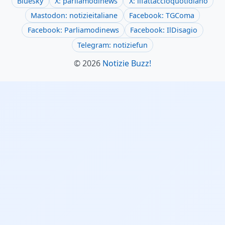
Bluesky
X: parliamodinews
X: ilfattaccioquotidiano
Mastodon: notizieitaliane
Facebook: TGComa
Facebook: Parliamodinews
Facebook: IlDisagio
Telegram: notiziefun
© 2026
Notizie Buzz!