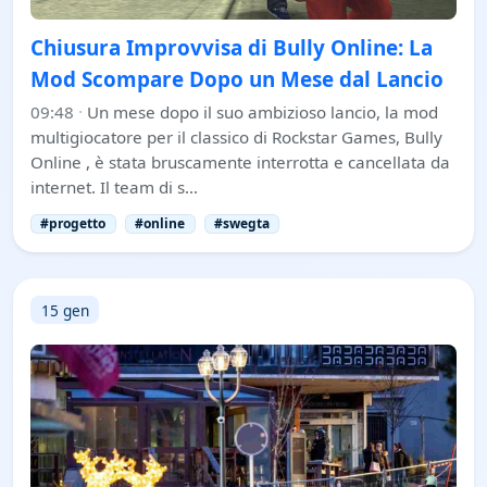
Chiusura Improvvisa di Bully Online: La
Mod Scompare Dopo un Mese dal Lancio
09:48
·
Un mese dopo il suo ambizioso lancio, la mod
multigiocatore per il classico di Rockstar Games, Bully
Online , è stata bruscamente interrotta e cancellata da
internet. Il team di s…
#progetto
#online
#swegta
15 gen