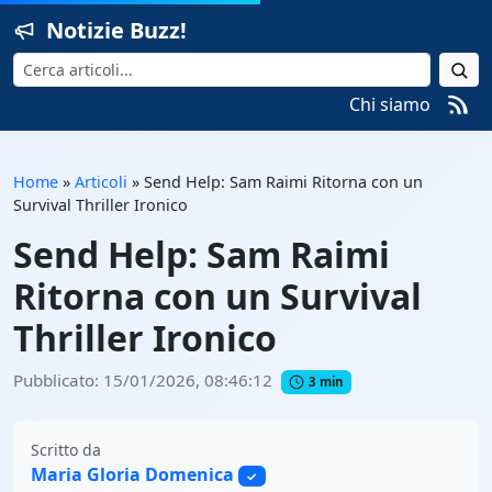
Notizie Buzz!
Cerca
Chi siamo
Home
»
Articoli
»
Send Help: Sam Raimi Ritorna con un
Survival Thriller Ironico
Send Help: Sam Raimi
Ritorna con un Survival
Thriller Ironico
Pubblicato: 15/01/2026, 08:46:12
3 min
Scritto da
Maria Gloria Domenica
✓