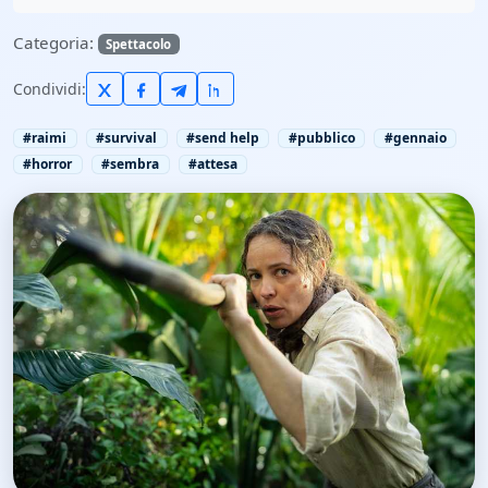
Categoria:
Spettacolo
Condividi:
#raimi
#survival
#send help
#pubblico
#gennaio
#horror
#sembra
#attesa