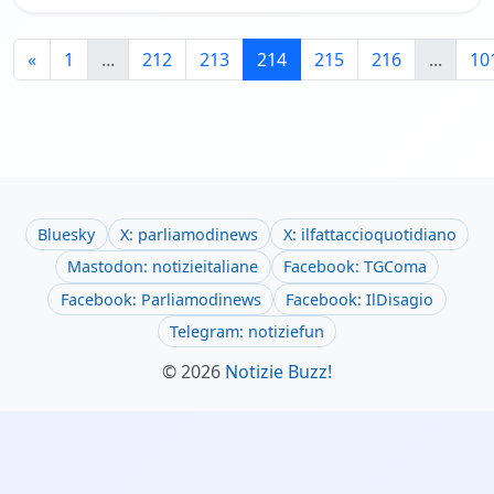
«
1
...
212
213
214
215
216
...
10
Bluesky
X: parliamodinews
X: ilfattaccioquotidiano
Mastodon: notizieitaliane
Facebook: TGComa
Facebook: Parliamodinews
Facebook: IlDisagio
Telegram: notiziefun
© 2026
Notizie Buzz!