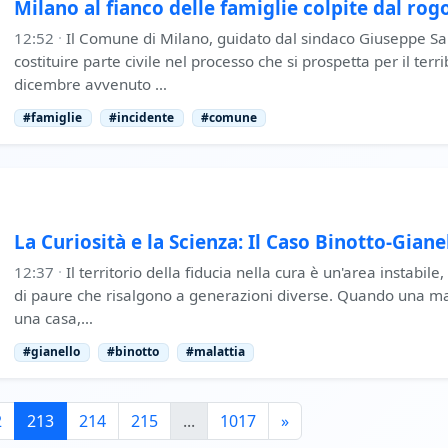
Milano al fianco delle famiglie colpite dal ro
12:52
·
Il Comune di Milano, guidato dal sindaco Giuseppe Sal
costituire parte civile nel processo che si prospetta per il terr
dicembre avvenuto …
#famiglie
#incidente
#comune
La Curiosità e la Scienza: Il Caso Binotto-Giane
12:37
·
Il territorio della fiducia nella cura è un'area instabile
di paure che risalgono a generazioni diverse. Quando una mal
una casa,…
#gianello
#binotto
#malattia
2
213
214
215
...
1017
»