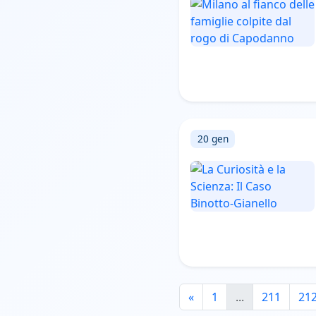
20 gen
«
1
...
211
21