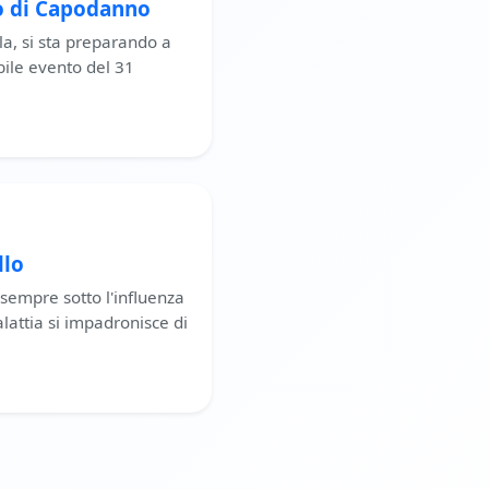
go di Capodanno
a, si sta preparando a
ibile evento del 31
llo
, sempre sotto l'influenza
attia si impadronisce di