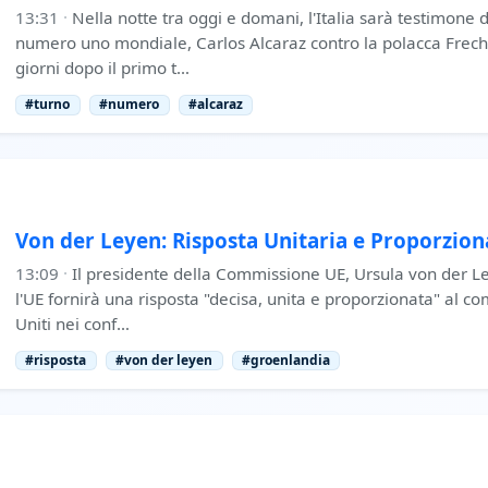
13:31
·
Nella notte tra oggi e domani, l'Italia sarà testimone 
numero uno mondiale, Carlos Alcaraz contro la polacca Frech
giorni dopo il primo t…
#turno
#numero
#alcaraz
Von der Leyen: Risposta Unitaria e Proporziona
13:09
·
Il presidente della Commissione UE, Ursula von der Le
l'UE fornirà una risposta "decisa, unita e proporzionata" al c
Uniti nei conf…
#risposta
#von der leyen
#groenlandia