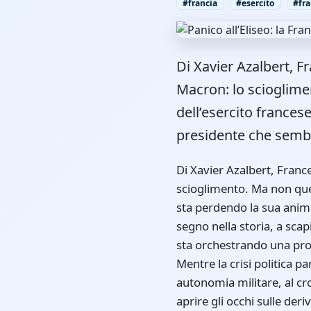
#francia
#esercito
#fr
Di Xavier Azalbert, F
Macron: lo scioglime
dell’esercito frances
presidente che sembr
Di Xavier Azalbert, France-Soir Una nuova tappa nella follia distruttiva firmata Emmanuel Macron: lo scioglimento. Ma non quello dell’Assemblea nazionale. No. Lo scioglimento dell’esercito francese! La Francia sta perdendo la sua anima sotto l’impulso di un presidente che sembra disposto a tutto pur di lasciare il segno nella storia, a scapito della sovranità nazionale? Emmanuel Macron, fedele al suo “allo stesso tempo”, sta orchestrando una progressiva dissoluzione dell’identità francese, dalla sua industria al suo esercito? Mentre la crisi politica paralizza il Paese, incombe una minaccia più grave: quella di un’erosione della nostra autonomia militare, al crocevia tra ambizioni europee e retorica bellicosa. Ecco perché i francesi devono aprire gli occhi sulle derive in corso. Una dissoluzione istituzionale: l’esercito francese sotto la tutela europea? Dal suo arrivo all’Eliseo, Emmanuel Macron ha manifestato una chiara ambizione: accelerare l’integrazione europea, anche nel campo della difesa. Questo progetto, tutt’altro che innocuo, potrebbe ridurre l’esercito francese – uno dei più potenti d’Europa – a un semplice ingranaggio di un futuro «esercito europeo. Ursula von der Leyen, presidente della Commissione europea, ha dato il tono nel suo discorso del 10 settembre 2024 davanti al Parlamento europeo: «Dobbiamo costruire una vera Unione della difesa europea, con capacità comuni per affrontare le minacce del XXI secolo (1). Questo progetto, sostenuto da Macron, solleva una questione cruciale: la Francia è pronta a cedere il controllo delle sue forze armate a Bruxelles? Peggio ancora, Macron ha già aperto la porta a una mutualizzazione della deterrenza nucleare francese, un pilastro della nostra sovranità. Durante un discorso all’École militaire nel gennaio 2020, ha dichiarato: «La deterrenza nucleare francese deve inserirsi in una dimensione europea, in dialogo con i nostri partner. Se questa idea può sembrare allettante in una logica di cooperazione, rischia di indebolire l’indipendenza strategica della Francia, l’unica nazione europea dotata di armi nucleari. Un esercito francese integrato in una struttura sovranazionale, sotto la guida di una Commissione europea con poteri crescenti, sarebbe ancora al servizio dei francesi? O diventerebbe uno strumento al servizio delle ambizioni personali di Macron, che, secondo alcuni osservatori, mirerebbe alla presidenza della Commissione europea dopo il suo mandato all’Eliseo? Va anche notato che, sebbene la sostituzione di Ursula von der Leyen c