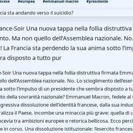
ancese
#europea
#emmanuel macron
#presidente
rance-Soir Una nuova tappa nella follia distrutti
nto. Ma non quello dell’Assemblea nazionale. No
e! La Francia sta perdendo la sua anima sotto l’im
a disposto a tutto pur
on Emmanuel Macron sarebbe un modo per offrirgli una “via d’uscita onorevole” (in privato, alcuni sostengono che questo “ci libererebbe di lui come Presidente della Repubblica”), ne trarremmo davvero vantaggio? Ovviamente no! Il Trattato di Lisbona conferisce al Presidente della CE un potere quasi assoluto su tutto il territorio dell’Unione Europea, quindi se Emmanuel Macron fosse nominato Presidente della CE, la situazione rischierebbe di surriscaldarsi per i nostri militari molto più di quanto non sia già successo negli ultimi 8 anni e 4 mesi in Francia. Una rischiosa escalation geopolitica: verso un impegno in Ucraina? L’attuale contesto geopolitico, segnato dal conflitto in Ucraina, amplifica le preoccupazioni. Dal 2022, Emmanuel Macron ha adottato una posizione sempre più bellicosa, moltiplicando le dichiarazioni provocatorie. Nel febbraio 2024, durante una conferenza a Parigi, ha affermato: «Non dobbiamo escludere l’invio di truppe occidentali in Ucraina per sostenere Kiev contro la Russia. “ Questa dichiarazione, che ha suscitato scalpore tra i suoi alleati europei, ha rivelato una volontà di escalation militare, in contrasto con la cautela di paesi come la Germania o gli Stati Uniti. Come sottolineava un editoriale del 2022 intitolato ”Obiettivo guerra, sì, ma quale?“, questa retorica bellicosa potrebbe nascondere obiettivi politici più personali. Infatti, un impegno militare diretto della Francia – in particolare delle sue forze d’élite come le forze speciali o la Legione straniera – sarebbe disastroso. L’esercito francese, sebbene temibile, dispone di risorse limitate: le sue unità d’élite, poche decine di migliaia di uomini su un esercito di 200.000, costituiscono la punta di diamante della sua capacità operativa. Impegnarle in un conflitto ad alta intensità contro la Russia, in un teatro complesso come l’Ucraina, equivarrebbe a rischiare una strage, indebolendo in modo duraturo la nostra difesa nazionale. Certo, nessun annuncio ufficiale ha confermato l’invio di truppe. Ma le voci insistenti indicano una crescente tentazione da parte di Macron di assumere il ruolo di capo di guerra sulla scena internazionale. Questa posizione, lungi dal servire gli interessi francesi, potrebbe precipitare il Paese in una spirale incontrollabile, con conseguenze umane e strategiche drammatiche. Una deriva autoritaria: la Costituzione come giocattolo Al di là delle questioni militari, la crisi politica interna aggrava i rischi di deriva. Dalle elezioni legislative del 2024, la Francia è immersa in un vicolo cieco istituzionale. L’assenza di una chiara maggioranza all’Assemblea nazionale, unita al fallimento dei negoziati per formare un governo stabile, ha indebolito il funzionamento democratico. In questo caos, Macron potrebbe essere tentato di ricorrere a leve eccezionali per consolidare il suo potere. L’articolo 16 della Costituzione, che consente al Presidente di attribuirsi temporaneamente pieni poteri in caso di «grave crisi, rappresenta una minaccia reale. Macron ha già dimostrato, nel corso dei suoi otto anni di mandato, una propensione ad aggirare i controlli istituzionali. Il Consiglio costituzionale, che dovrebbe garantire il rispetto della Costituzione, si è spesso mostrato compiacente nei confronti delle sue decisioni controverse, come l’adozione di riforme impopolari (pensioni, disoccupazione) con procedure accelerate. Questo precedente è preoccupante: una crisi internazionale, come un’escalation in Ucraina, potrebbe servire da pretesto a Macron per invocare l’articolo 16, sospendendo di fatto il gioco democratico. Questo gusto per l’autorità ricorda Napoleone I, una figura che Macron ammira apertamente. Come osservava l’Imperatore: «In politica, la stupidità non è un handicap. Ma mentre Napoleone è riuscito a costruire un impero, Macron rischia di precipitare la Francia nel caos, giocando con le istituzioni che indebolisce di proposito. A ciò si aggiunge il persistente interrogativo sul suo stato di salute psicologica, che preoccupa sempre più: «Macron ha fatto ammalare i suoi concittadini con il maltrattamento istituzionale della popolazione? scrivevo nel 2024. Un pretesto per la guerra: manipolare l’opinione pubblica Per coinvolgere la Francia in un conflitto militare, Macron avrebbe bisogno del sostegno popolare, o almeno di una giustificazione sufficientemente forte da neutralizzare le opposizioni. La stragrande maggioranza dei francesi si oppone a una guerra contro la Russia, consapevole dei rischi di escalation e dell’impatto sulla propria vita quotidiana. Come, quindi, conquistare l’opinione pubblica? Uno scenario plausibile sarebbe quello di uno shock psicologico, amplificato dalla propaganda mediatica. Un evento drammatico – ad esempio un attacco contro le forze francesi, reale o inscenato – potrebbe essere sfruttato per suscitare indignazione e legittimare un intervento. Le immagini di un “orrore assoluto”, trasmesse in loop dai media, trasformerebbero Vladimir Putin nel nemico pubblico numero 1, giustificando una “unione sacra” attorno a Macron. Quest’ultimo potrebbe quindi brandire il patriottismo per zittire i suoi critici, accusando i dissidenti di “alto tradimento” – un reato che Nicolas Sarkozy ha opportunamente eliminato dalla Costituzione nel 2007, rendendo il presidente intoccabile. Un simile scenario, per quanto possa sembrare estremo, non è inedito. La storia è piena di esempi in cui i leader hanno manipolato l’opinione pubblica per giustificare le guerre. Come diceva Napoleone: «La storia è una serie di bugie su cui tutti sono d’accordo. Macron, abile comunicatore, sa perfettamente come giocare queste carte, essendo «perverso come ha chiaramente lasciato intendere in un’intervista alla fine del 2016. Il prezzo dell’ambizione: un Paese in pericolo In otto anni, Emmanuel Macron ha già lasciato un’impronta pesante sulla F