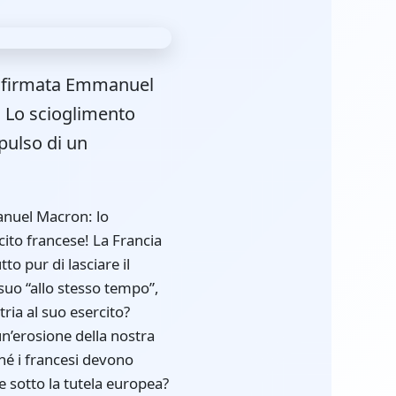
va firmata Emmanuel
. Lo scioglimento
pulso di un
rancia. L’industria nazionale, dai fiori all’occhiello come Alstom ai settori strategici come l’energia, è stata svenduta o indebolita in nome del globalismo. Il debito pubblico, che secondo i dati dell’Insee (2024) supera ormai il 120% del PIL, è salito alle stelle, impoverendo i francesi a vantaggio di interessi stranieri. L’esercito, ultimo baluardo della sovranità, è ora nel mirino. Se Macron riuscisse a fondere l’esercito francese in una struttura europea o a coinvolgerlo in un conflitto azzardato, le conseguenze sarebbero irreversibili. Un esercito indebolito, privato delle sue unità d’élite, non potrebbe più garantire la sicurezza delle frontiere né rispondere alle minacce interne. Una Francia disarmata, indebitata e divisa sarebbe allora alla mercé dei suoi partner – o dei suoi avversari. Coloro che si opporranno saranno accusati di intelligenza con il nemico e quindi immediatamente passati alle armi. Per dare l’esempio. Purtroppo per la Francia e i suoi abitanti, sembra possibile che questo scenario non sia solo un’ipotesi avanzata in un editoriale, ma una realtà in atto. Un piano terrificante che Emmanuel Macron si appresta a mettere in atto. Per quanto riguarda la palese e gravissima violazione della Costituzione che questa decisione comporterebbe, se venisse attuata, Emmanuel Macron, fanatico adoratore di Napoleone I, si difenderebbe con questa famosa citazione dell’Imperatore: «Chi salva il proprio Paese non viola alcuna legge. Il coraggio della pace: un barlume di speranza Domani, 21 settembre 2025, è la Giornata internazionale della pace, un simbolo potente in un mon