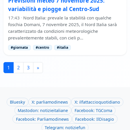
Previsioni meteo 7 novembre 2025:
variabilità e piogge al Centro-Sud
17:43
·
Nord Italia: prevale la stabilità con qualche
foschia Domani, 7 novembre 2025, il Nord Italia sarà
caratterizzato da condizioni meteorologiche
prevalentemente stabili, con cieli p…
#giornata
#centro
#italia
1
2
3
»
Bluesky
X: parliamodinews
X: ilfattaccioquotidiano
Mastodon: notizieitaliane
Facebook: TGComa
Facebook: Parliamodinews
Facebook: IlDisagio
Telegram: notiziefun