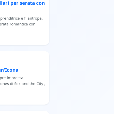
lari per serata con
renditrice e filantropa,
erata romantica con il
un'Icona
mpre impressa
ones di Sex and the City ,