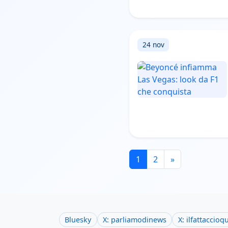
24 nov
1
2
»
Bluesky
X: parliamodinews
X: ilfattaccioq