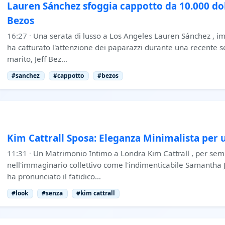
Lauren Sánchez sfoggia cappotto da 10.000 dol
Bezos
16:27
·
Una serata di lusso a Los Angeles Lauren Sánchez , imp
ha catturato l'attenzione dei paparazzi durante una recente s
marito, Jeff Bez…
#sanchez
#cappotto
#bezos
Kim Cattrall Sposa: Eleganza Minimalista per 
11:31
·
Un Matrimonio Intimo a Londra Kim Cattrall , per se
nell'immaginario collettivo come l'indimenticabile Samantha J
ha pronunciato il fatidico…
#look
#senza
#kim cattrall