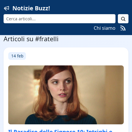
Notizie Buzz!
Cerca
Chi siamo
Articoli su #fratelli
14 feb
Il Paradiso delle Signore 10: Intrighi e