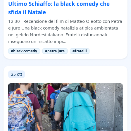
Ultimo Schiaffo: la black comedy che
sfida il Natale
12:30
·
Recensione del film di Matteo Oleotto con Petra
e Jure Una black comedy natalizia atipica ambientata
nel gelido Nordest italiano. Fratelli disfunzionali
inseguono un riscatto impr…
#black comedy
#petra jure
#fratelli
25 ott