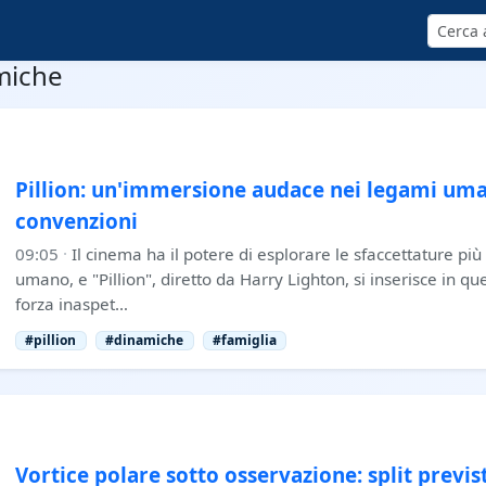
Cerca
amiche
Pillion: un'immersione audace nei legami uma
convenzioni
09:05
·
Il cinema ha il potere di esplorare le sfaccettature pi
umano, e "Pillion", diretto da Harry Lighton, si inserisce in q
forza inaspet…
#pillion
#dinamiche
#famiglia
Vortice polare sotto osservazione: split previs