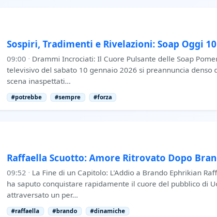
Sospiri, Tradimenti e Rivelazioni: Soap Oggi 1
09:00
·
Drammi Incrociati: Il Cuore Pulsante delle Soap Pomer
televisivo del sabato 10 gennaio 2026 si preannuncia denso di
scena inaspettati…
#potrebbe
#sempre
#forza
Raffaella Scuotto: Amore Ritrovato Dopo Brand
09:52
·
La Fine di un Capitolo: L'Addio a Brando Ephrikian Raff
ha saputo conquistare rapidamente il cuore del pubblico di 
attraversato un per…
#raffaella
#brando
#dinamiche