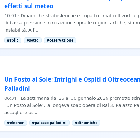
effetti sul meteo
10:01
·
Dinamiche stratosferiche e impatti climatici Il vortice
di bassa pressione in rotazione sopra le regioni artiche, sta 
instabilità. A f…
#split
#sotto
#osservazione
Un Posto al Sole: Intrighi e Ospiti d'Oltreocea
Palladini
06:31
·
La settimana dal 26 al 30 gennaio 2026 promette scintil
"Un Posto al Sole", la longeva soap opera di Rai 3. Palazzo Pa
accogliere os…
#eleonor
#palazzo palladini
#dinamiche