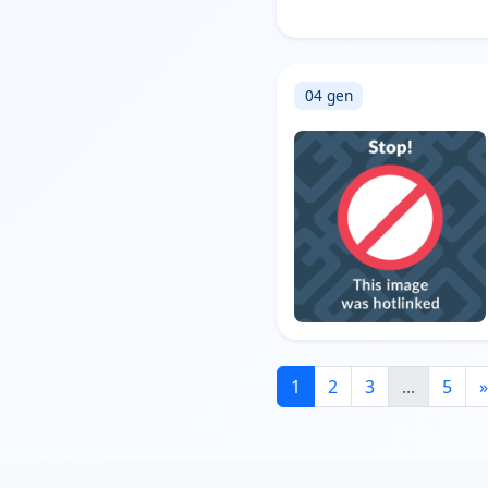
04 gen
1
2
3
...
5
»