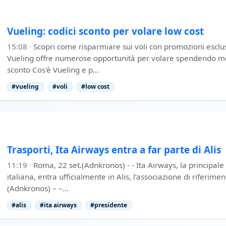
Vueling: codici sconto per volare low cost
15:08
·
Scopri come risparmiare sui voli con promozioni esclus
Vueling offre numerose opportunità per volare spendendo me
sconto Cos'è Vueling e p…
#vueling
#voli
#low cost
Trasporti, Ita Airways entra a far parte di Alis
11:19
·
Roma, 22 set.(Adnkronos) - - Ita Airways, la principa
italiana, entra ufficialmente in Alis, l’associazione di riferime
(Adnkronos) – –…
#alis
#ita airways
#presidente