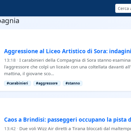
Cerca
pagnia
Aggressione al Liceo Artistico di Sora: indagin
13:18
·
I carabinieri della Compagnia di Sora stanno esamin
l'aggressore che colpì un liceale con una coltellata davanti all'
mattina, il giovane sco…
#carabinieri
#aggressore
#stanno
Caos a Brindisi: passeggeri occupano la pista
13:42
·
Due voli Wizz Air diretti a Tirana bloccati dal maltemp