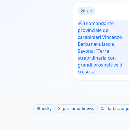
20 set
Bluesky
X: parliamodinews
X: ilfattaccioq