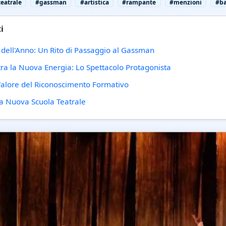
teatrale
#gassman
#artistica
#rampante
#menzioni
#b
i
 dell'Anno: Un Rito di Passaggio al Gassman
tra la Nuova Energia: Lo Spettacolo Protagonista
 Valore del Riconoscimento Formativo
 la Nuova Scuola Teatrale