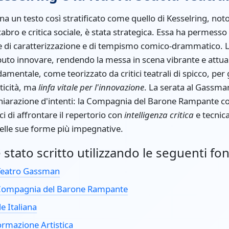
ena un testo così stratificato come quello di Kesselring, noto
o e critica sociale, è stata strategica. Essa ha permesso ag
 di caratterizzazione e di tempismo comico-drammatico. 
aputo innovare, rendendo la messa in scena vibrante e attua
mentale, come teorizzato da critici teatrali di spicco, per 
aticità, ma
linfa vitale per l'innovazione
. La serata al Gassma
hiarazione d'intenti: la Compagnia del Barone Rampante con
i di affrontare il repertorio con
intelligenza critica
e tecnica
 nelle sue forme più impegnative.
stato scritto utilizzando le seguenti fon
 Teatro Gassman
ompagnia del Barone Rampante
le Italiana
Formazione Artistica