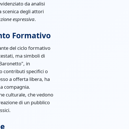
videnziato da analisi
scenica degli attori
ione espressiva
.
ento Formativo
nte del ciclo formativo
stati, ma simboli di
"Baronetto", in
 contributi specifici o
sso a offerta libera, ha
ella compagnia.
one culturale, che vedono
reazione di un pubblico
sici.
le