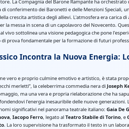
autore. La Compagnia del Barone Rampante ha orchestrato
 di conferimento dei Baronetti e delle Menzioni Speciali, 
lla crescita artistica degli allievi. L'atmosfera era carica d
per la messa in scena di un capolavoro del Novecento. Ques
l vivo sottolinea una visione pedagogica che pone l'esperie
di prova fondamentale per la formazione di futuri professi
ssico Incontra la Nuova Energia: L
ome vero e proprio culmine emotivo e artistico, è stata prop
ecchi merletti”, la celeberrima commedia nera di
Joseph K
maggio, ma una vera e propria rielaborazione che ha saput
nfondendovi l'energia inesauribile delle nuove generazioni. L
i nomi significativi nel panorama teatrale italiano:
Gaia De G
nova
,
Iacopo Ferro
, legato al
Teatro Stabile di Torino
, e
to
. La loro supervisione ha trasformato il testo in un labora