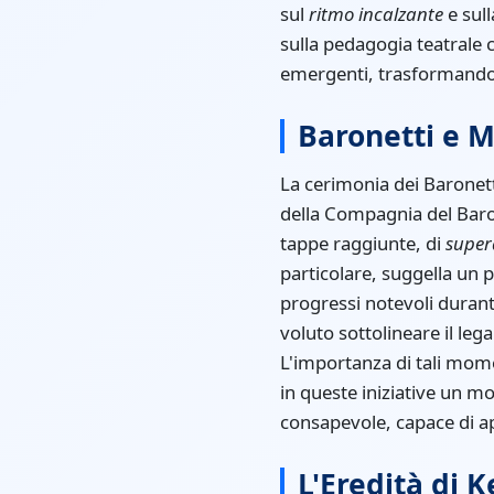
sul
ritmo incalzante
e sull
sulla pedagogia teatrale 
emergenti, trasformando 
Baronetti e M
La cerimonia dei Baronett
della Compagnia del Baro
tappe raggiunte, di
supera
particolare, suggella un 
progressi notevoli durante
voluto sottolineare il leg
L'importanza di tali mome
in queste iniziative un m
consapevole, capace di app
L'Eredità di 