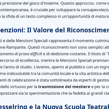
a precisione del gioco d'insieme. Questo approccio, come e
contemporanea, è cruciale per sviluppare la consapevolezza 
la sfida di un testo complesso in un'opportunità di
maturaz
enzioni: Il Valore del Riconoscim
i e delle Menzioni Speciali rappresenta il momento culmina
ne Rampante. Questi riconoscimenti non sono semplici atte
mento di prove difficili
e di dedizione costante. Il titolo di 
percorso di eccellenza, mentre le Menzioni Speciali premiano
 l'anno di studio. L'evento, aperto al pubblico con un ingre
ame indissolubile tra la comunità locale e la vita artistica d
nti di celebrazione è stata sottolineata da esperti di gesti
odello virtuoso per la
trasmissione del mestiere
e per la c
rezzare sia la sperimentazione che la fedeltà ai grandi clas
Kesselring e la Nuova Scuola Teatra