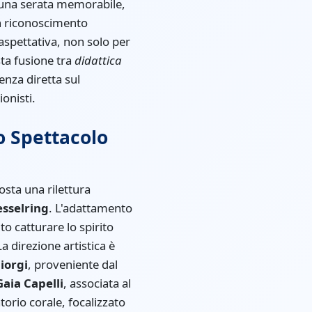
 una serata memorabile,
un riconoscimento
i aspettativa, non solo per
ta fusione tra
didattica
nza diretta sul
onisti.
o Spettacolo
osta una rilettura
esselring
. L'adattamento
o catturare lo spirito
a direzione artistica è
iorgi
, proveniente dal
Gaia Capelli
, associata al
torio corale, focalizzato