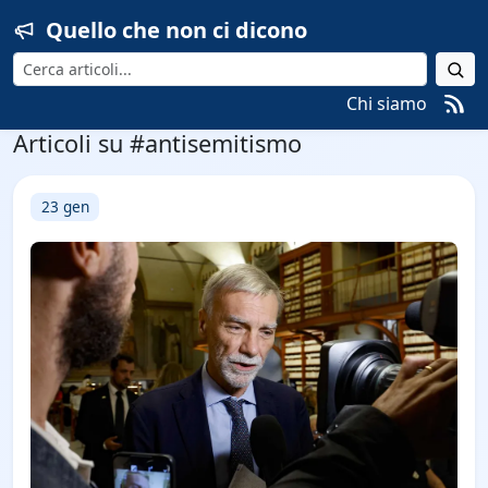
Quello che non ci dicono
Cerca
Chi siamo
Articoli su #antisemitismo
23 gen