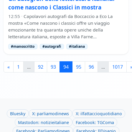
come nascono i Classici in mostra
12:55
·
Capolavori autografi da Boccaccio a Eco La
mostra «Come nascono i classici offre un viaggio
emozionante tra quaranta opere uniche della
letteratura italiana, esposte a Villa Farne…
#manoscritto
#autografi
#italiana
«
1
...
92
93
94
95
96
...
1017
Bluesky
X: parliamodinews
X: ilfattaccioquotidiano
Mastodon: notizieitaliane
Facebook: TGComa
Facebook: Parliamodinews
Facebook: IlDisagio