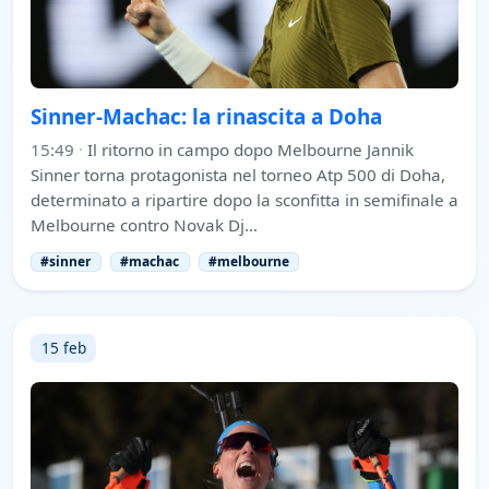
Sinner-Machac: la rinascita a Doha
15:49
·
Il ritorno in campo dopo Melbourne Jannik
Sinner torna protagonista nel torneo Atp 500 di Doha,
determinato a ripartire dopo la sconfitta in semifinale a
Melbourne contro Novak Dj…
#sinner
#machac
#melbourne
15 feb