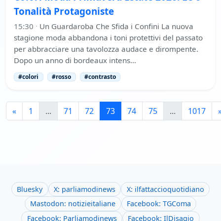
Tonalità Protagoniste
15:30
·
Un Guardaroba Che Sfida i Confini La nuova
stagione moda abbandona i toni protettivi del passato
per abbracciare una tavolozza audace e dirompente.
Dopo un anno di bordeaux intens…
#colori
#rosso
#contrasto
«
1
...
71
72
73
74
75
...
1017
Bluesky
X: parliamodinews
X: ilfattaccioquotidiano
Mastodon: notizieitaliane
Facebook: TGComa
Facebook: Parliamodinews
Facebook: IlDisagio