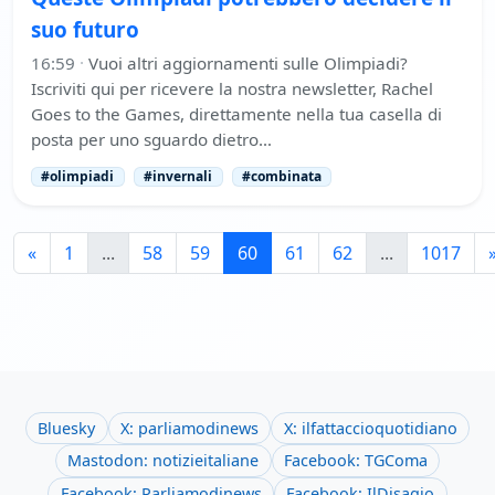
suo futuro
16:59
·
Vuoi altri aggiornamenti sulle Olimpiadi?
Iscriviti qui per ricevere la nostra newsletter, Rachel
Goes to the Games, direttamente nella tua casella di
posta per uno sguardo dietro…
#olimpiadi
#invernali
#combinata
«
1
...
58
59
60
61
62
...
1017
Bluesky
X: parliamodinews
X: ilfattaccioquotidiano
Mastodon: notizieitaliane
Facebook: TGComa
Facebook: Parliamodinews
Facebook: IlDisagio