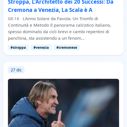
Stroppa, L'Architetto dei 20 Successi: Da
Cremona a Venezia, La Scala è A
08:16
·
L'Anno Solare da Favola: Un Trionfo di
Continuità e Metodo Il panorama calcistico italiano,
spesso dominato da cicli brevi e cambi repentini di
panchina, sta assistendo a un fenom…
#stroppa
#venezia
#cremonese
27 dic