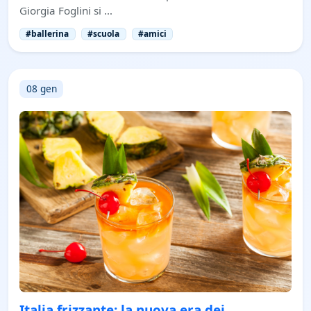
Giorgia Foglini si …
#ballerina
#scuola
#amici
08 gen
Italia frizzante: la nuova era dei