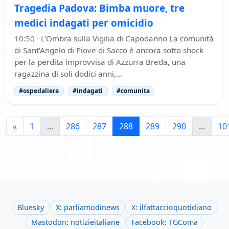
Tragedia Padova: Bimba muore, tre
medici indagati per omicidio
10:50
·
L'Ombra sulla Vigilia di Capodanno La comunità
di Sant’Angelo di Piove di Sacco è ancora sotto shock
per la perdita improvvisa di Azzurra Breda, una
ragazzina di soli dodici anni,…
#ospedaliera
#indagati
#comunita
«
1
...
286
287
288
289
290
...
10
Bluesky
X: parliamodinews
X: ilfattaccioquotidiano
Mastodon: notizieitaliane
Facebook: TGComa