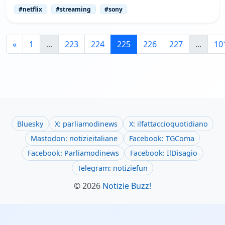
#netflix
#streaming
#sony
«
1
...
223
224
225
226
227
...
10
Bluesky
X: parliamodinews
X: ilfattaccioquotidiano
Mastodon: notizieitaliane
Facebook: TGComa
Facebook: Parliamodinews
Facebook: IlDisagio
Telegram: notiziefun
© 2026
Notizie Buzz!