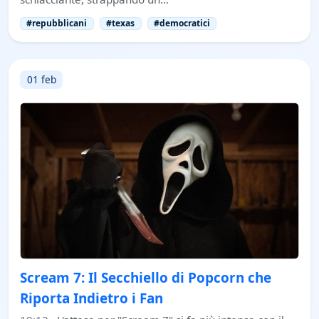
#repubblicani
#texas
#democratici
01 feb
Scream 7: Il Secchiello di Popcorn che
Riporta Indietro i Fan