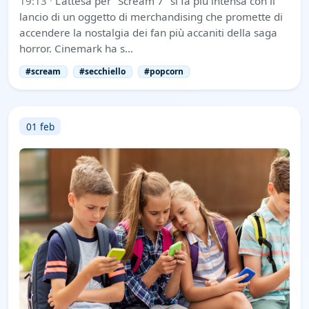
19:13
·
L'attesa per "Scream 7" si fa più intensa con il
lancio di un oggetto di merchandising che promette di
accendere la nostalgia dei fan più accaniti della saga
horror. Cinemark ha s…
#scream
#secchiello
#popcorn
01 feb