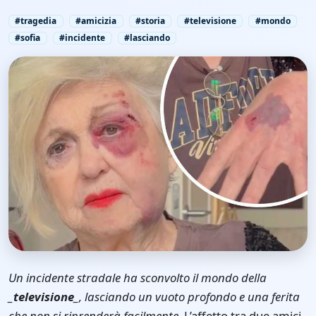
#tragedia
#amicizia
#storia
#televisione
#mondo
#sofia
#incidente
#lasciando
Un incidente stradale ha sconvolto il mondo della
_televisione_
, lasciando un vuoto profondo e una ferita
che non si riprenderà facilmente.
L’affetto tra due amici,