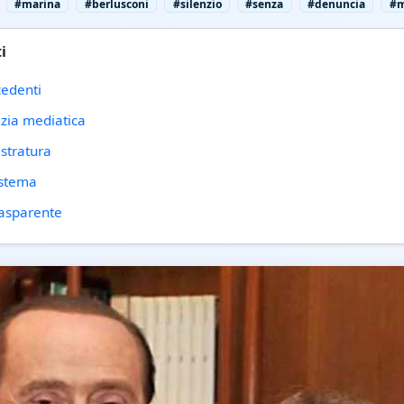
#marina
#berlusconi
#silenzio
#senza
#denuncia
#m
i
edenti
tizia mediatica
istratura
sistema
rasparente