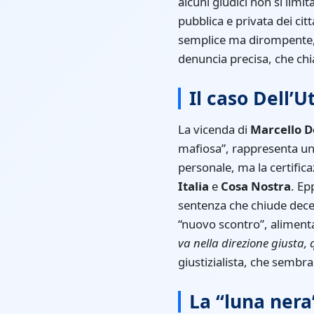
alcuni giudici non si limi
pubblica e privata dei citt
semplice ma dirompente, r
denuncia precisa, che chia
Il caso Dell’U
La vicenda di
Marcello De
mafiosa”, rappresenta un 
personale, ma la certific
Italia
e
Cosa Nostra
. Ep
sentenza che chiude decen
“nuovo scontro”, alimentan
va nella direzione giusta, 
giustizialista, che sembr
La “luna nera