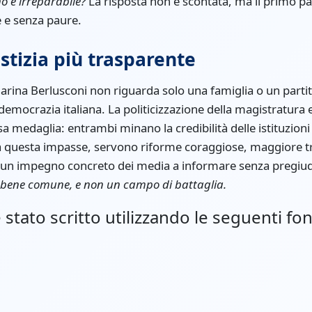
no è irreparabile?
La risposta non è scontata, ma il primo pa
e e senza paure.
stizia più trasparente
arina Berlusconi non riguarda solo una famiglia o un partit
emocrazia italiana. La politicizzazione della magistratura e
a medaglia: entrambi minano la credibilità delle istituzioni
 da questa impasse, servono riforme coraggiose, maggiore 
e un impegno concreto dei media a informare senza pregiud
 bene comune, e non un campo di battaglia.
stato scritto utilizzando le seguenti fon