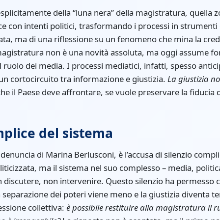
splicitamente della “luna nera” della magistratura, quella z
e con intenti politici, trasformando i processi in strumenti d
a, ma di una riflessione su un fenomeno che mina la credibi
 magistratura non è una novità assoluta, ma oggi assume for
 ruolo dei media. I processi mediatici, infatti, spesso anti
 un cortocircuito tra informazione e giustizia.
La giustizia n
che il Paese deve affrontare, se vuole preservare la fiducia de
omplice del sistema
a denuncia di Marina Berlusconi, è l’accusa di silenzio comp
liticizzata, ma il sistema nel suo complesso – media, politi
 discutere, non intervenire. Questo silenzio ha permesso c
la separazione dei poteri viene meno e la giustizia diventa te
lessione collettiva:
è possibile restituire alla magistratura il 