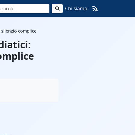
Chi siamo
l silenzio complice
iatici:
complice