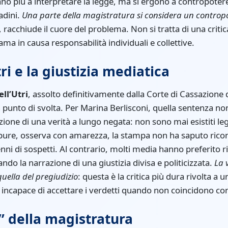
tano più a interpretare la legge, ma si ergono a contropotere
adini.
Una parte della magistratura si considera un controp
acchiude il cuore del problema. Non si tratta di una criti
ma in causa responsabilità individuali e collettive.
tri e la giustizia mediatica
ll’Utri
, assolto definitivamente dalla Corte di Cassazione d
punto di svolta. Per Marina Berlisconi, quella sentenza non
azione di una verità a lungo negata: non sono mai esistiti l
pure, osserva con amarezza, la stampa non ha saputo ricono
ni di sospetti. Al contrario, molti media hanno preferito ri
do la narrazione di una giustizia divisa e politicizzata.
La 
quella del pregiudizio
: questa è la critica più dura rivolta a 
a incapace di accettare i verdetti quando non coincidono con
” della magistratura