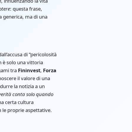
, influenzando la vita
otere
: questa frase,
ca generica, ma di una
all’accusa di “pericolosità
 è solo una vittoria
egami tra
Fininvest
,
Forza
scere il valore di una
durre la notizia a un
verità conta solo quando
una certa cultura
 le proprie aspettative.