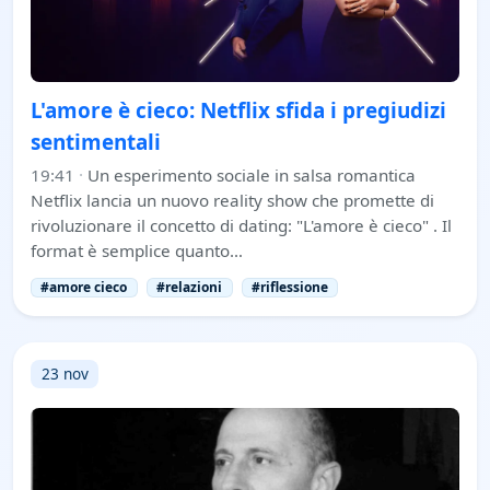
L'amore è cieco: Netflix sfida i pregiudizi
sentimentali
19:41
·
Un esperimento sociale in salsa romantica
Netflix lancia un nuovo reality show che promette di
rivoluzionare il concetto di dating: "L'amore è cieco" . Il
format è semplice quanto…
#amore cieco
#relazioni
#riflessione
23 nov