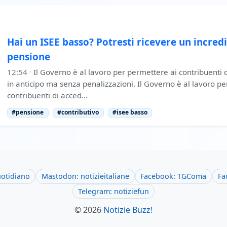
Hai un ISEE basso? Potresti ricevere un incred
pensione
12:54
·
Il Governo è al lavoro per permettere ai contribuenti 
in anticipo ma senza penalizzazioni. Il Governo è al lavoro p
contribuenti di acced…
#pensione
#contributivo
#isee basso
uotidiano
Mastodon: notizieitaliane
Facebook: TGComa
Fa
Telegram: notiziefun
© 2026
Notizie Buzz!