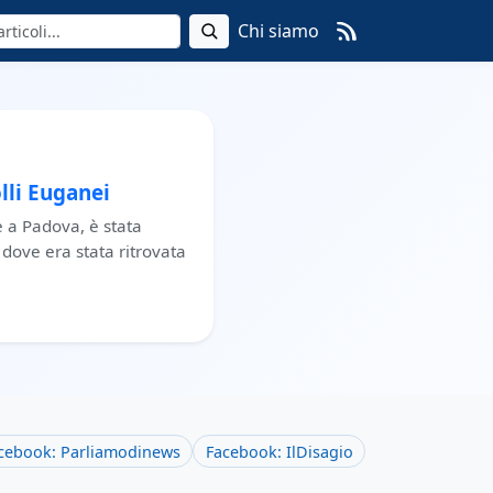
Chi siamo
lli Euganei
e a Padova, è stata
 dove era stata ritrovata
cebook: Parliamodinews
Facebook: IlDisagio