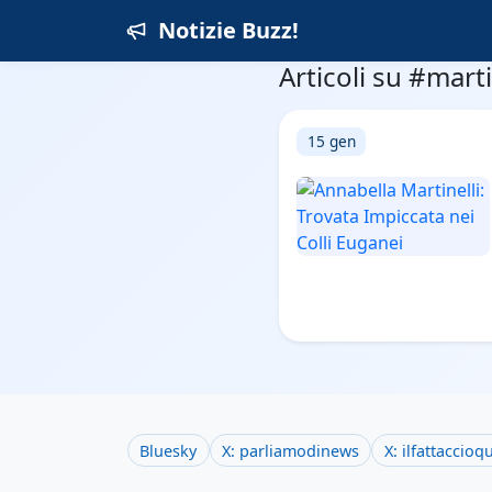
Notizie Buzz!
Articoli su #marti
15 gen
Bluesky
X: parliamodinews
X: ilfattaccioq