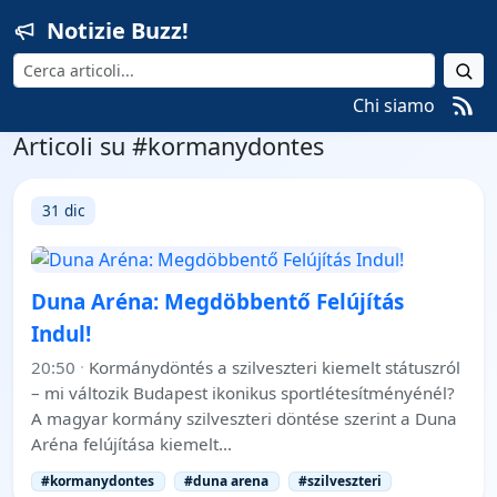
Notizie Buzz!
Cerca
Chi siamo
Articoli su #kormanydontes
31 dic
Duna Aréna: Megdöbbentő Felújítás
Indul!
20:50
·
Kormánydöntés a szilveszteri kiemelt státuszról
– mi változik Budapest ikonikus sportlétesítményénél?
A magyar kormány szilveszteri döntése szerint a Duna
Aréna felújítása kiemelt…
#kormanydontes
#duna arena
#szilveszteri