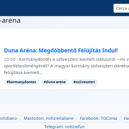
Cerca
a-arena
Duna Aréna: Megdöbbentő Felújítás Indul!
20:50
·
Kormánydöntés a szilveszteri kiemelt státuszról – mi 
sportlétesítményénél? A magyar kormány szilveszteri döntés
felújítása kiemelt…
#kormanydontes
#duna arena
#szilveszteri
uotidiano
Mastodon: notizieitaliane
Facebook: TGComa
Fa
Telegram: notiziefun