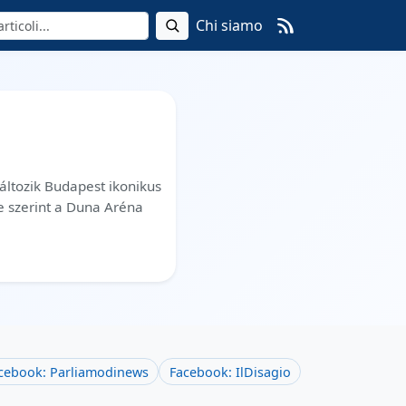
Chi siamo
változik Budapest ikonikus
e szerint a Duna Aréna
cebook: Parliamodinews
Facebook: IlDisagio