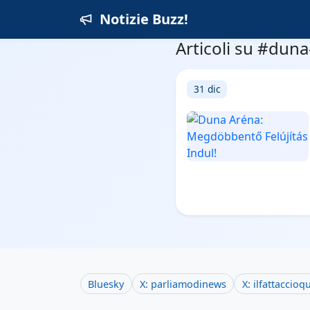
Notizie Buzz!
Articoli su #dun
31 dic
Bluesky
X: parliamodinews
X: ilfattaccioq