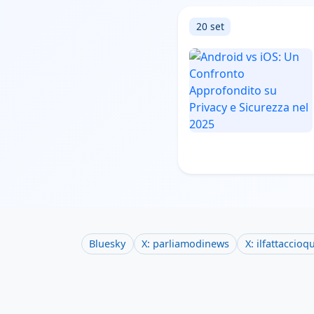
20 set
Bluesky
X: parliamodinews
X: ilfattaccioq