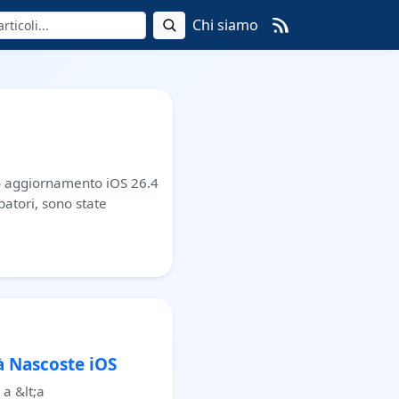
Chi siamo
mo aggiornamento iOS 26.4
patori, sono state
à Nascoste iOS
 a &lt;a