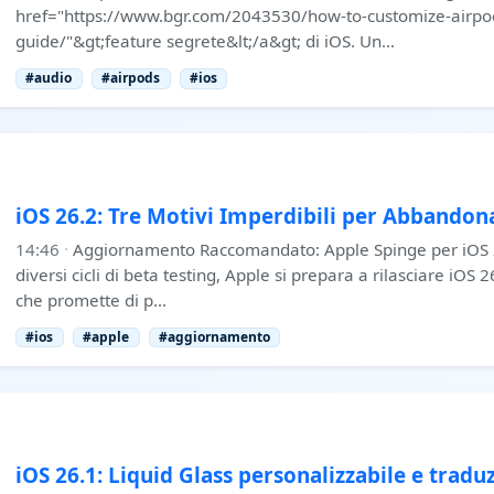
href="https://www.bgr.com/2043530/how-to-customize-airpod
guide/"&gt;feature segrete&lt;/a&gt; di iOS. Un…
#audio
#airpods
#ios
iOS 26.2: Tre Motivi Imperdibili per Abbandon
14:46
·
Aggiornamento Raccomandato: Apple Spinge per iOS 2
diversi cicli di beta testing, Apple si prepara a rilasciare iO
che promette di p…
#ios
#apple
#aggiornamento
iOS 26.1: Liquid Glass personalizzabile e traduz