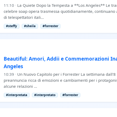
11:10
·
La Quiete Dopo la Tempesta a **Los Angeles** Le tram
celebre soap opera trasmessa quotidianamente, continuano a 
di telespettatori itali…
#steffy
#sheila
#forrester
Beautiful: Amori, Addii e Commemorazioni Ina
Angeles
10:39
·
Un Nuovo Capitolo per i Forrester La settimana dall'8
preannuncia ricca di emozioni e cambiamenti per i protagonist
alcune relazioni …
#interpretata
#interpretato
#forrester