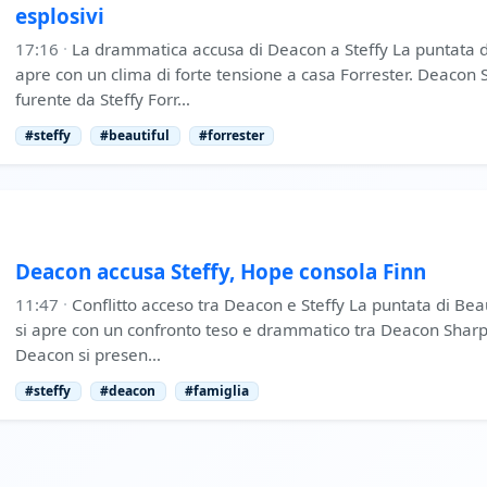
esplosivi
17:16
·
La drammatica accusa di Deacon a Steffy La puntata di
apre con un clima di forte tensione a casa Forrester. Deacon 
furente da Steffy Forr…
#steffy
#beautiful
#forrester
Deacon accusa Steffy, Hope consola Finn
11:47
·
Conflitto acceso tra Deacon e Steffy La puntata di Bea
si apre con un confronto teso e drammatico tra Deacon Sharpe
Deacon si presen…
#steffy
#deacon
#famiglia