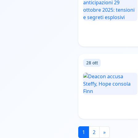
28 ott
1
2
»