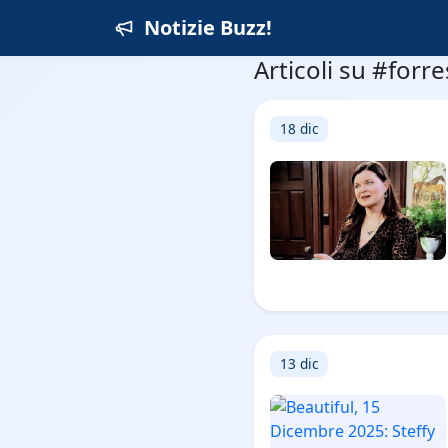
Notizie Buzz!
Articoli su #forre
18 dic
13 dic