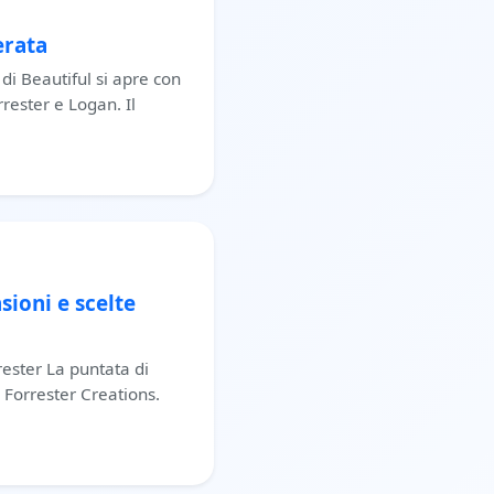
erata
i Beautiful si apre con
rester e Logan. Il
sioni e scelte
rester La puntata di
a Forrester Creations.