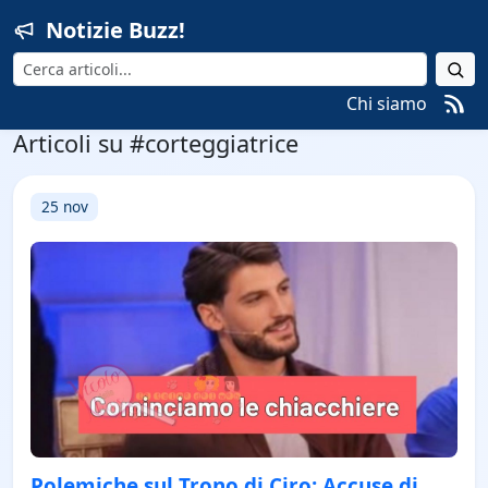
Notizie Buzz!
Cerca
Chi siamo
Articoli su #corteggiatrice
25 nov
Polemiche sul Trono di Ciro: Accuse di